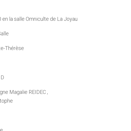
 en la salle Omniculte de La Joyau
Salle
nte-Thérèse
ND
agne Magalie REIDEC ,
stophe
se