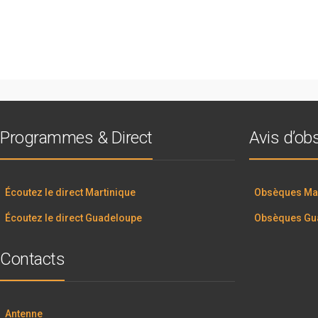
Programmes & Direct
Avis d’o
Écoutez le direct Martinique
Obsèques Mar
Écoutez le direct Guadeloupe
Obsèques Gu
Contacts
Antenne