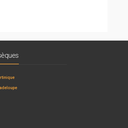
bsèques
tinique
adeloupe