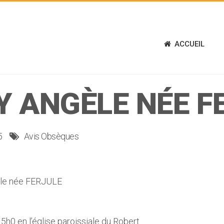
ACCUEIL
 ANGÈLE NÉE F
5
Avis Obsèques
le née FERJULE
5h0 en l’église paroissiale du Robert