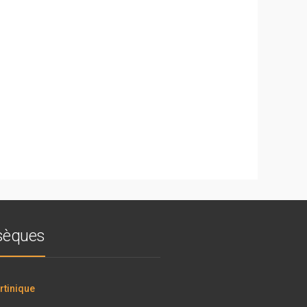
bsèques
tinique