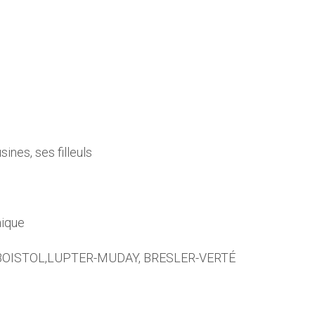
ines, ses filleuls
nique
Y-BOISTOL,LUPTER-MUDAY, BRESLER-VERTÉ