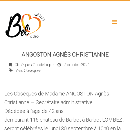
Toggle
navigat
ANGOSTON AGNÈS CHRISTIANNE
Obsèques Guadeloupe
7 octobre 2024
Avis Obsèques
Les Obsèques de Madame ANGOSTON Agnès
Christianne — Secrétaire administrative
Décédée à l’age de 42 ans
demeurant 115 chateau de Barbet à Barbet LOMBEZ .
seront célébrées le lundi 30 septembre à 10h0 en la