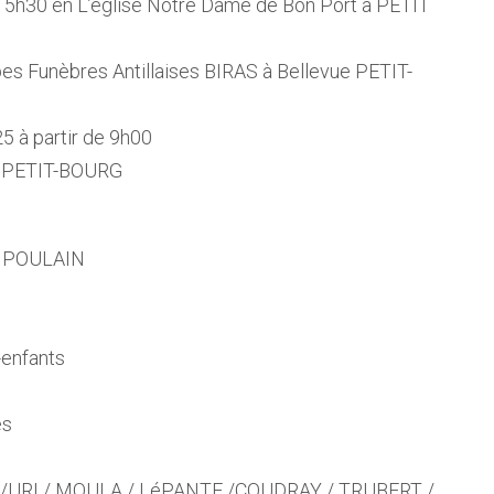
 15h30 en L’église Notre Dame de Bon Port à PETIT
s Funèbres Antillaises BIRAS à Bellevue PETIT-
 à partir de 9h00
U PETIT-BOURG
e POULAIN
-enfants
es
Y /URI / MOULA / LéPANTE /COUDRAY / TRUBERT /