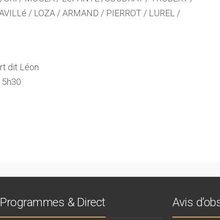
VILLé / LOZA / ARMAND / PIERROT / LUREL /
t dit Léon
 15h30
Programmes & Direct
Avis d’o