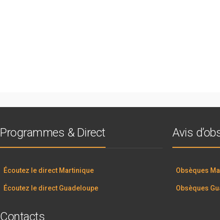
Programmes & Direct
Avis d’o
Écoutez le direct Martinique
Obsèques Mar
Écoutez le direct Guadeloupe
Obsèques Gu
Contacts