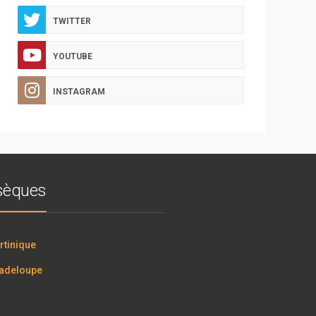
TWITTER
YOUTUBE
INSTAGRAM
bsèques
tinique
adeloupe