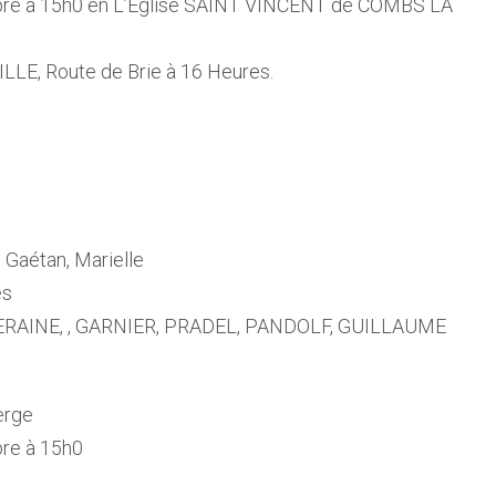
bre à 15h0 en L’Eglise SAINT VINCENT de COMBS LA
LLE, Route de Brie à 16 Heures.
 Gaétan, Marielle
es
RERAINE, , GARNIER, PRADEL, PANDOLF, GUILLAUME
erge
bre à 15h0