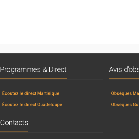
Programmes & Direct
Avis d’o
Écoutez le direct Martinique
Obsèques Mar
Écoutez le direct Guadeloupe
Obsèques Gu
Contacts