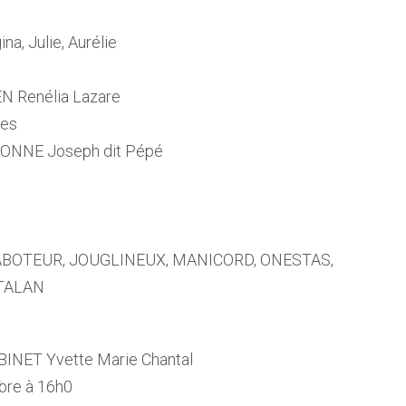
a, Julie, Aurélie
N Renélia Lazare
nes
SONNE Joseph dit Pépé
 RABOTEUR, JOUGLINEUX, MANICORD, ONESTAS,
ATALAN
INET Yvette Marie Chantal
bre à 16h0