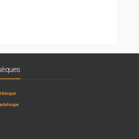
bsèques
tinique
adeloupe