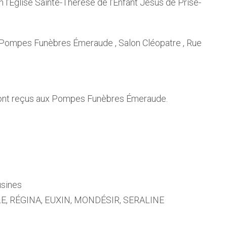
n l’Eglise Sainte-Thérèse de l’Enfant Jésus de Prise-
 Pompes Funèbres Émeraude , Salon Cléopatre , Rue
eront reçus aux Pompes Funèbres Émeraude.
usines
LE, RÉGINA, EUXIN, MONDÉSIR, SERALINE