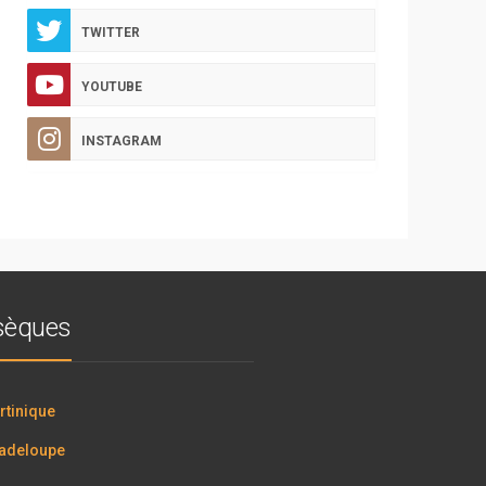
TWITTER
YOUTUBE
INSTAGRAM
bsèques
tinique
adeloupe