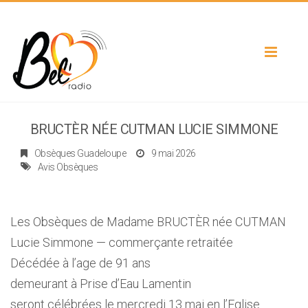
Toggle
navigat
BRUCTÈR NÉE CUTMAN LUCIE SIMMONE
Obsèques Guadeloupe
9 mai 2026
Avis Obsèques
Les Obsèques de Madame BRUCTÈR née CUTMAN
Lucie Simmone — commerçante retraitée
Décédée à l’age de 91 ans
demeurant à Prise d’Eau Lamentin
seront célébrées le mercredi 13 mai en l’Eglise