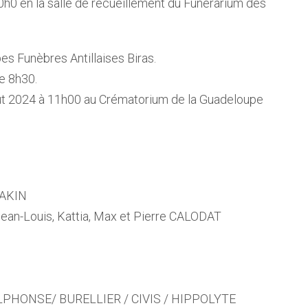
0h0 en la salle de recueillement du Funérarium des
s Funèbres Antillaises Biras.
e 8h30.
oût 2024 à 11h00 au Crématorium de la Guadeloupe
UAKIN
 Jean-Louis, Kattia, Max et Pierre CALODAT
LPHONSE/ BURELLIER / CIVIS / HIPPOLYTE