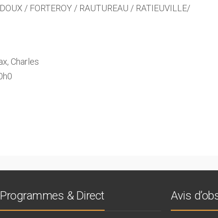
EDOUX / FORTEROY / RAUTUREAU / RATIEUVILLE/
x, Charles
10h0
Programmes & Direct
Avis d’o