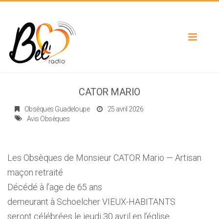
Toggle
navigat
CATOR MARIO
Obsèques Guadeloupe
25 avril 2026
Avis Obsèques
Les Obsèques de Monsieur CATOR Mario — Artisan
maçon retraité
Décédé à l’age de 65 ans
demeurant à Schoelcher VIEUX-HABITANTS
seront célébrées le jeudi 30 avril en l’église