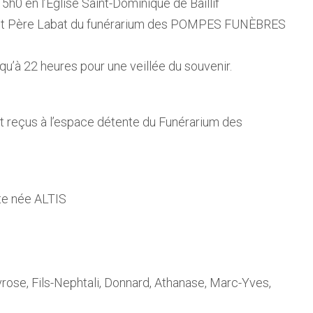
15h0 en l’Eglise Saint-Dominique de Baillif
ent Père Labat du funérarium des POMPES FUNÈBRES
squ’à 22 heures pour une veillée du souvenir.
nt reçus à l’espace détente du Funérarium des
e née ALTIS
Ivrose, Fils-Nephtali, Donnard, Athanase, Marc-Yves,