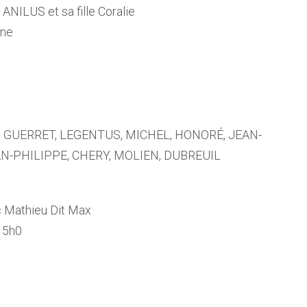
NILUS et sa fille Coralie
ine
OR, GUERRET, LEGENTUS, MICHEL, HONORÉ, JEAN-
AN-PHILIPPE, CHERY, MOLIEN, DUBREUIL
 Mathieu Dit Max
 15h0