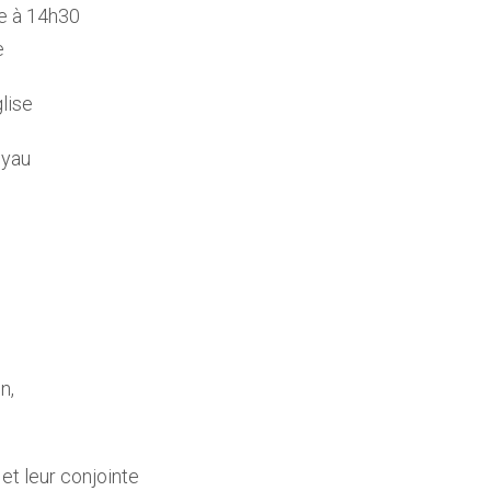
e à 14h30
e
glise
oyau
n,
 et leur conjointe