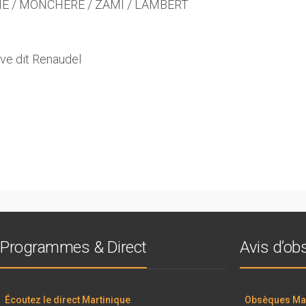
PHIE / MONCHERE / ZAMI / LAMBERT
e dit Renaudel
0
Programmes & Direct
Avis d’o
Écoutez le direct Martinique
Obsèques Mar