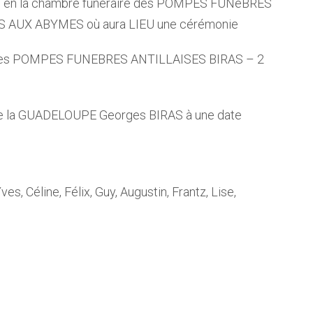
5h0 en la chambre funéraire des POMPES FUNèBRES
 AUX ABYMES où aura LIEU une cérémonie
re des POMPES FUNEBRES ANTILLAISES BIRAS – 2
 de la GUADELOUPE Georges BIRAS à une date
, Céline, Félix, Guy, Augustin, Frantz, Lise,