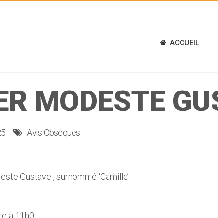
ACCUEIL
ER MODESTE GU
25
Avis Obsèques
ste Gustave , surnommé ‘Camille’
re à 11h0