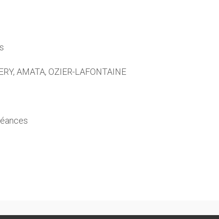
s
LERY, AMATA, OZIER-LAFONTAINE
oléances