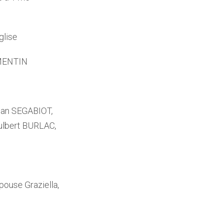
glise
AMENTIN
tian SEGABIOT,
ulbert BURLAC,
pouse Graziella,