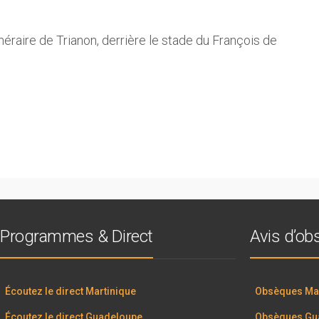
néraire de Trianon, derrière le stade du François de
Programmes & Direct
Avis d’o
Écoutez le direct Martinique
Obsèques Mar
Écoutez le direct Guadeloupe
Obsèques Gu