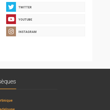
TWITTER
YOUTUBE
INSTAGRAM
bsèques
tinique
adeloupe