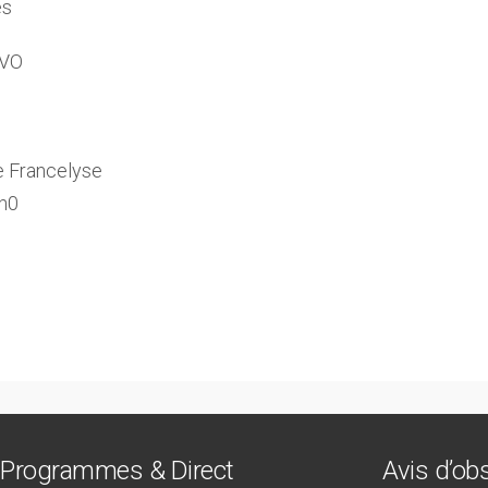
es
IVO
 Francelyse
5h0
Programmes & Direct
Avis d’o