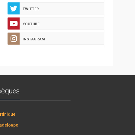
TWITTER
YOUTUBE
INSTAGRAM
bsèques
tinique
adeloupe