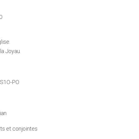
h0
lise.
la Joyau.
N-S1O-PO
ian
ts et conjointes