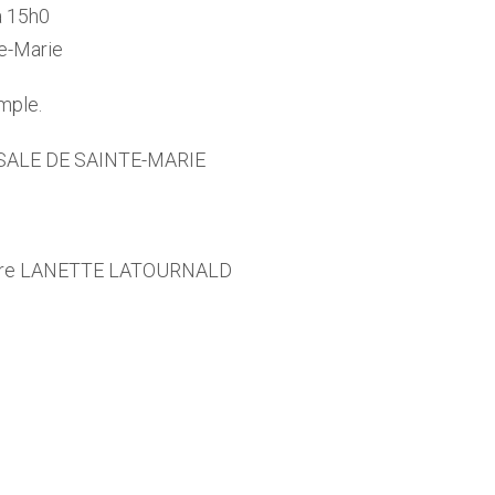
à 15h0
te-Marie
mple.
LASSALE DE SAINTE-MARIE
 mère LANETTE LATOURNALD