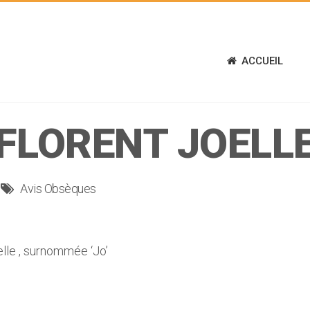
ACCUEIL
FLORENT JOELL
Avis Obsèques
e , surnommée ‘Jo’