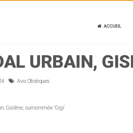
ACCUEIL
DAL URBAIN, GIS
24
Avis Obsèques
 Gislène, surnommée ‘Gigi’