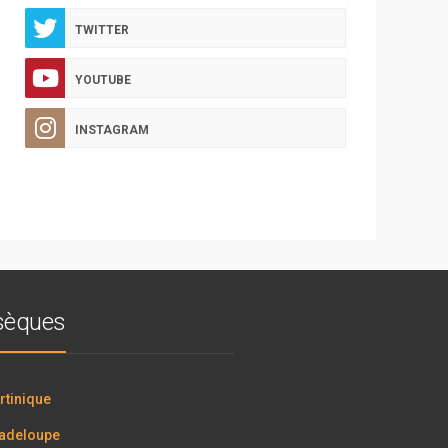
TWITTER
YOUTUBE
INSTAGRAM
bsèques
tinique
adeloupe