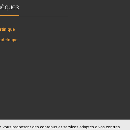
bsèques
tinique
adeloupe
 en vous proposant des contenus et services adaptés à vos centres