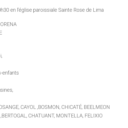
h30 en l’église paroissiale Sainte Rose de Lima
 MORENA
E
i,
s-enfants
sines,
,LOSANGE, CAYOL ,BOSMON, CHICATÉ, BEELMEON
 ,BERTOGAL, CHATUANT, MONTELLA, FELIXIO