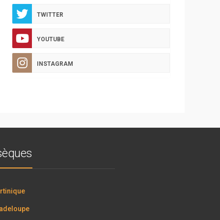
TWITTER
YOUTUBE
INSTAGRAM
bsèques
tinique
adeloupe