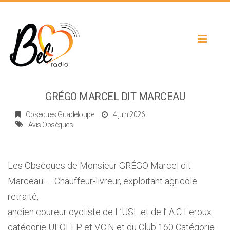
Toggle
navigat
GRÉGO MARCEL DIT MARCEAU
Obsèques Guadeloupe
4 juin 2026
Avis Obsèques
Les Obsèques de Monsieur GRÉGO Marcel dit
Marceau — Chauffeur-livreur, exploitant agricole
retraité,
ancien coureur cycliste de L’USL et de l’ A.C Leroux
catégorie UFOLEP et V.C.N et du Club 160 Catégorie