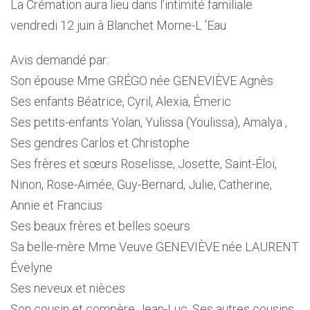
La Crémation aura lieu dans l’intimité familiale
vendredi 12 juin à Blanchet Morne-L ’Eau
Avis demandé par:
Son épouse Mme GRÉGO née GENEVIÈVE Agnès
Ses enfants Béatrice, Cyril, Alexia, Émeric
Ses petits-enfants Yolan, Yulissa (Youlissa), Amalya ,
Ses gendres Carlos et Christophe
Ses frères et sœurs Roselisse, Josette, Saint-Éloi,
Ninon, Rose-Aimée, Guy-Bernard, Julie, Catherine,
Annie et Francius
Ses beaux frères et belles soeurs
Sa belle-mère Mme Veuve GENEVIÈVE née LAURENT
Évelyne
Ses neveux et nièces
Son cousin et compère Jean-Luc, Ses autres cousins