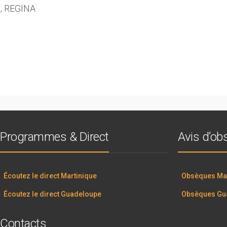
 , REGINA
Programmes & Direct
Avis d’o
Écoutez le direct Martinique
Obsèques Mar
Écoutez le direct Guadeloupe
Obsèques Gu
Contacts