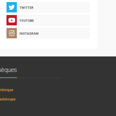
TWITTER
YOUTUBE
INSTAGRAM
bsèques
tinique
adeloupe