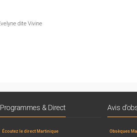
lyne dite Vivine
0
Programmes & Direct
Avis d’o
Écoutez le direct Martinique
Obsèques Mar