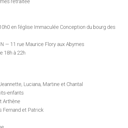
mes retraitée
 10h0 en l’église Immaculée Conception du bourg des
ON — 11 rue Maurice Flory aux Abymes
e 18h à 22h
 Jeannette, Luciana, Martine et Chantal
tits-enfants
et Arthène
ls Fernand et Patrick
ne