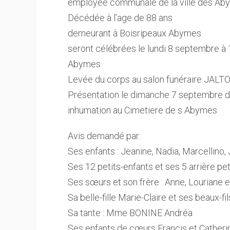
employée communale de la ville des Aby
Décédée à l’age de 88 ans
demeurant à Boisripeaux Abymes
seront célébrées le lundi 8 septembre à
Abymes
Levée du corps au salon funéraire JALT
Présentation le dimanche 7 septembre d
inhumation au Cimetiere de s Abymes
Avis demandé par:
Ses enfants : Jeanine, Nadia, Marcellino,
Ses 12 petits-enfants et ses 5 arrière pe
Ses sœurs et son frère : Anne, Louriane 
Sa belle-fille Marie-Claire et ses beaux-fi
Sa tante : Mme BONINE Andréa
Ses enfants de cœurs Francis et Catheri