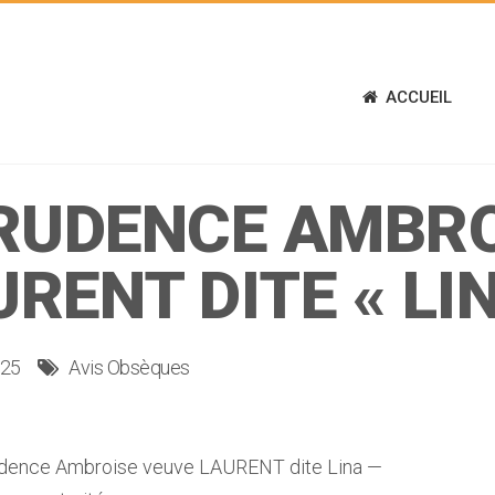
ACCUEIL
RUDENCE AMBRO
RENT DITE « LI
025
Avis Obsèques
ence Ambroise veuve LAURENT dite Lina —