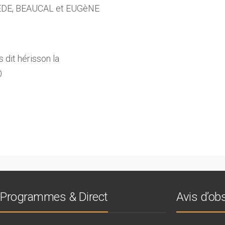
ZEDE, BEAUCAL et EUGèNE
dit hérisson la
0
Programmes & Direct
Avis d’o