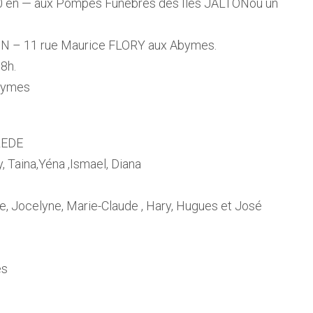
h0 en — aux Pompes Funèbres des Iles JALTONoù un
TON – 11 rue Maurice FLORY aux Abymes.
 8h.
Abymes
ZEDE
, Taina,Yéna ,Ismael, Diana
re, Jocelyne, Marie-Claude , Hary, Hugues et José
es