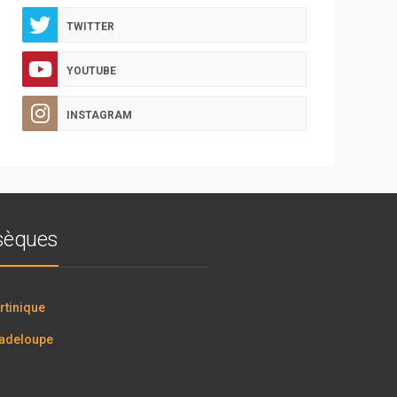
TWITTER
YOUTUBE
INSTAGRAM
bsèques
tinique
adeloupe