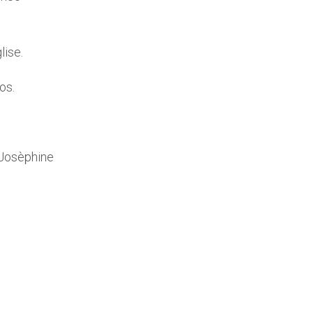
lise.
os.
 Josèphine