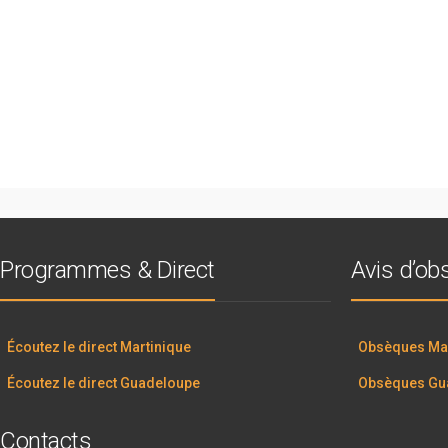
Programmes & Direct
Avis d’o
Écoutez le direct Martinique
Obsèques Mar
Écoutez le direct Guadeloupe
Obsèques Gu
Contacts