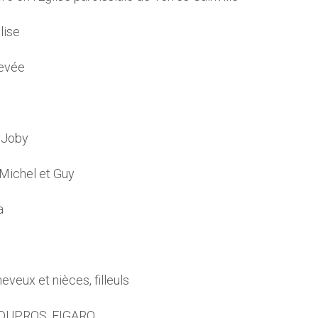
lise
Levée
 Joby
-Michel et Guy
a
eveux et nièces, filleuls
, DUPROS, FIGARO