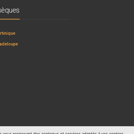
bsèques
tinique
adeloupe
 en vous proposant des contenus et services adaptés à vos centres