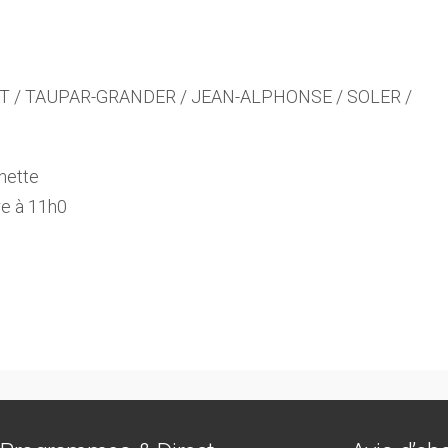
ET / TAUPAR-GRANDER / JEAN-ALPHONSE / SOLER /
nette
re à 11h0