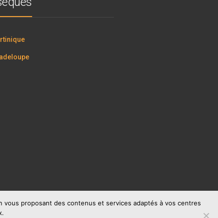
bsèques
tinique
adeloupe
 en vous proposant des contenus et services adaptés à vos centres
x.