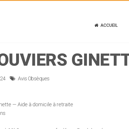
ACCUEIL
OUVIERS GINET
024
Avis Obsèques
te — Aide à domicile à retraite
ans