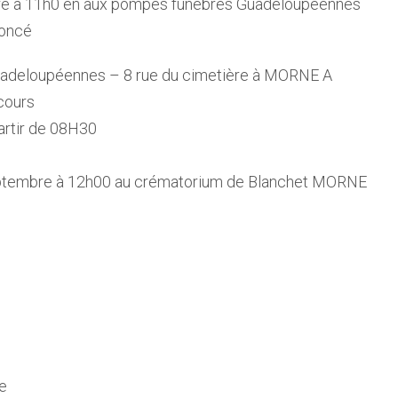
bre à 11h0 en aux pompes funèbres Guadeloupéennes
noncé
adeloupéennes – 8 rue du cimetière à MORNE A
cours
artir de 08H30
septembre à 12h00 au crématorium de Blanchet MORNE
e