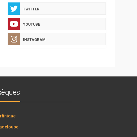
TWITTER
YOUTUBE
INSTAGRAM
bsèques
tinique
adeloupe