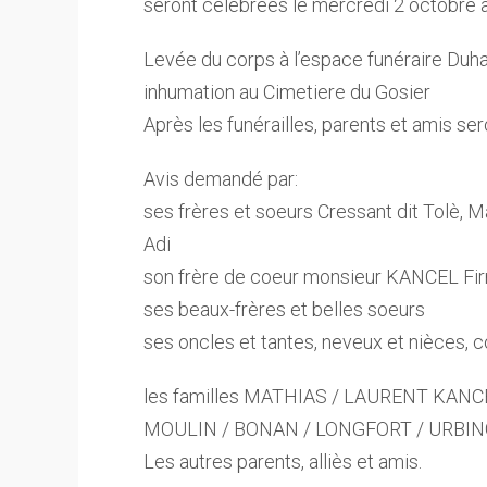
seront célébrées le mercredi 2 octobre à
Levée du corps à l’espace funéraire Duha
inhumation au Cimetiere du Gosier
Après les funérailles, parents et amis se
Avis demandé par:
ses frères et soeurs Cressant dit Tolè, M
Adi
son frère de coeur monsieur KANCEL Firm
ses beaux-frères et belles soeurs
ses oncles et tantes, neveux et nièces, 
les familles MATHIAS / LAURENT KANC
MOULIN / BONAN / LONGFORT / URBI
Les autres parents, alliès et amis.