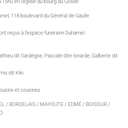
 15h0 en l’église du bourg du Gosier.
mel, 118 boulevard du Général de Gaulle.
ront reçus à l’espace funéraire Duhamel.
athieu dit Sardègne, Pascale dite Isnarde, Galberte dit
is dit Kiki
cousins et cousines
EL / BORDELAIS / MAYOUTE / EDMÉ / BOISDUR /
NO