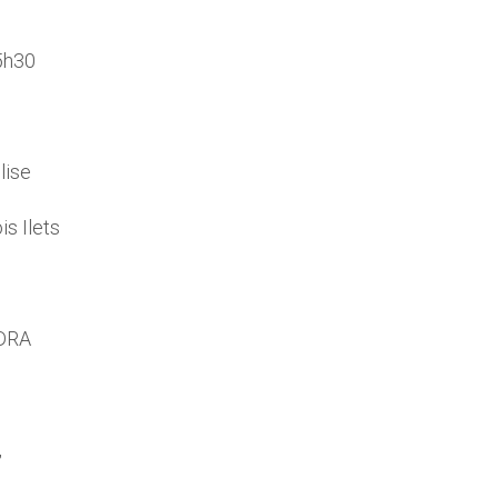
5h30
lise
is Ilets
ADRA
,