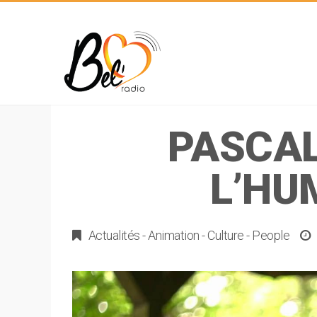
PASCAL
L’HU
Actualités
-
Animation
-
Culture
-
People