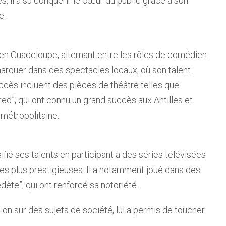
s, il a su conquérir le cœur du public grâce à son
e.
n Guadeloupe, alternant entre les rôles de comédien
emarquer dans des spectacles locaux, où son talent
uccès incluent des pièces de théâtre telles que
d”, qui ont connu un grand succès aux Antilles et
métropolitaine.
ifié ses talents en participant à des séries télévisées
les plus prestigieuses. Il a notamment joué dans des
ète”, qui ont renforcé sa notoriété.
ion sur des sujets de société, lui a permis de toucher