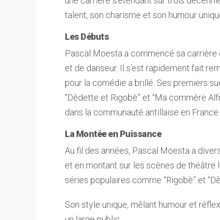
une carrière s’étendant sur trois décennie
talent, son charisme et son humour uniqu
Les Débuts
Pascal Moesta a commencé sa carrière e
et de danseur. Il s’est rapidement fait r
pour la comédie a brillé. Ses premiers s
“Dèdette et Rigobè” et “Ma commère Alfre
dans la communauté antillaise en France 
La Montée en Puissance
Au fil des années, Pascal Moesta a divers
et en montant sur les scènes de théâtre 
séries populaires comme “Rigobè” et “Dèd
Son style unique, mêlant humour et réflex
un large public.