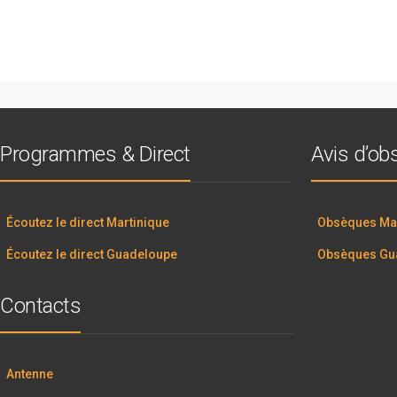
Programmes & Direct
Avis d’o
Écoutez le direct Martinique
Obsèques Mar
Écoutez le direct Guadeloupe
Obsèques Gu
Contacts
Antenne