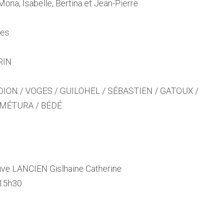
Mona, Isabelle, Bertina et Jean-Pierre
nes
RIN
LODION / VOGES / GUILOHEL / SÉBASTIEN / GATOUX /
 MÉTURA / BÉDÉ
e LANCIEN Gislhaine Catherine
 15h30