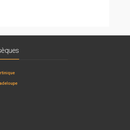
bsèques
tinique
adeloupe