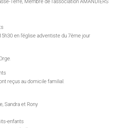
Basse-Terre, Membre de l’association AMANDIERS
ts
 15h30 en l’église adventiste du 7ème jour
Orge.
nts
ont reçus au domicile familial.
ne, Sandra et Rony
tits-enfants