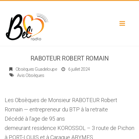
Toggle
navigat
RABOTEUR ROBERT ROMAIN
Obsèques Guadeloupe
6 juillet 2024
Avis Obsèques
Les Obsèques de Monsieur RABOTEUR Robert
Romain — entrepreneur du BTP à la retraite
Décédé à l’age de 95 ans
demeurant residence KOROSSOL – 3 route de Pichon
à PORT-LOUIS et à Caraque ABYMES