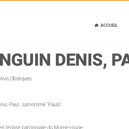
ACCUEIL
NGUIN DENIS, P
Avis Obsèques
s, Paul , surnommé ‘Paulo’
en l’église paroissiale du Morne-rouge