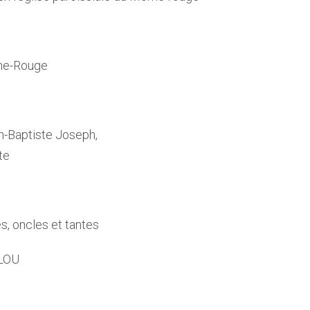
rne-Rouge
n-Baptiste Joseph,
te
s, oncles et tantes
ILOU