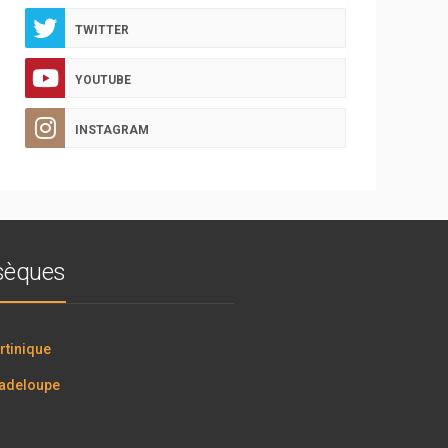
TWITTER
YOUTUBE
INSTAGRAM
bsèques
tinique
adeloupe