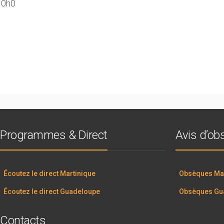
10h0
Programmes & Direct
Avis d’o
Écoutez le direct Martinique
Obsèques Mar
Écoutez le direct Guadeloupe
Obsèques Gu
Contacts