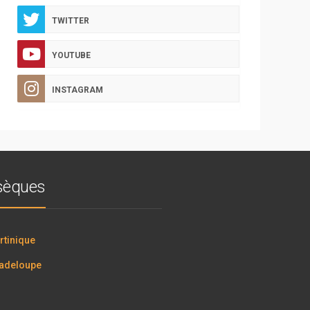
TWITTER
YOUTUBE
INSTAGRAM
bsèques
tinique
adeloupe