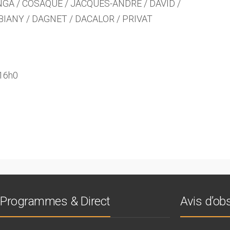
NGA / COSAQUE / JACQUES-ANDRÉ / DAVID /
BIANY / DAGNET / DACALOR / PRIVAT
 16h0
Programmes & Direct
Avis d’o