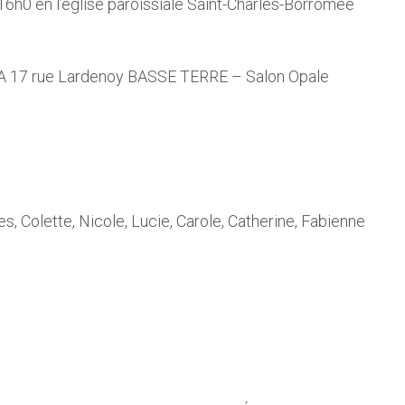
 16h0 en l’église paroissiale Saint-Charles-Borromée
CA 17 rue Lardenoy BASSE TERRE – Salon Opale
s, Colette, Nicole, Lucie, Carole, Catherine, Fabienne