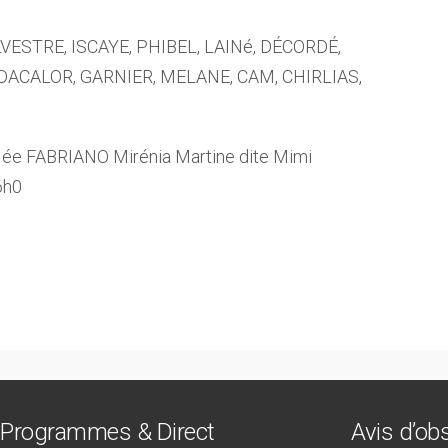
ILVESTRE, ISCAYE, PHIBEL, LAINé, DÉCORDÉ,
DACALOR, GARNIER, MELANE, CAM, CHIRLIAS,
e FABRIANO Mirénia Martine dite Mimi
6h0
Programmes & Direct
Avis d’o