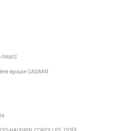
é PANIS
ugène épouse CASIMIR
es
COIS-HAUGRIN, CORIOLLES, ZIDÉE