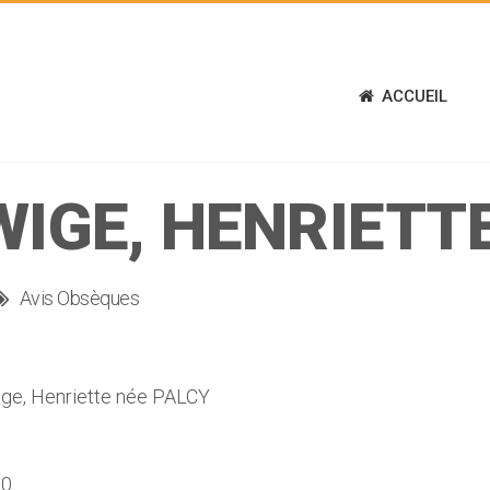
ACCUEIL
IGE, HENRIETT
Avis Obsèques
e, Henriette née PALCY
h0