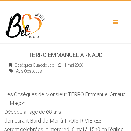
Toggle
navigat
TERRO EMMANUEL ARNAUD
Obsèques Guadeloupe
1 mai 2026
Avis Obsèques
Les Obsèques de Monsieur TERRO Emmanuel Arnaud
— Maçon
Décédé à l’age de 68 ans
demeurant Bord-de-Mer à TROIS-RIVIÈRES
seront célébrées le mercredi 6 mai à 15h0 en l’église