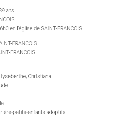
89 ans
ANCOIS
16h0 en l’église de SAINT-FRANCOIS
 SAINT-FRANCOIS
SAINT-FRANCOIS
Hyseberthe, ChrIstiana
aude
le
rrière-petits-enfants adoptifs