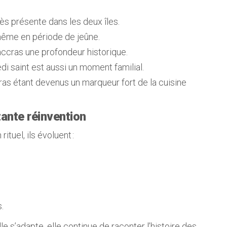
rès présente dans les deux îles.
même en période de jeûne.
accras une profondeur historique.
edi saint est aussi un moment familial.
cras étant devenus un marqueur fort de la cuisine
tante réinvention
ituel, ils évoluent :
.
 elle s’adapte, elle continue de raconter l’histoire des