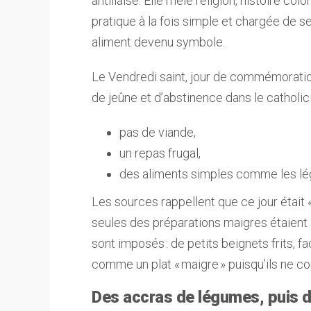
antillaise. Elle mêle religion, histoire col
pratique à la fois simple et chargée de s
aliment devenu symbole.
Le Vendredi saint, jour de commémoration
de jeûne et d’abstinence dans le catholicis
pas de viande,
un repas frugal,
des aliments simples comme les lég
Les sources rappellent que ce jour était « 
seules des préparations maigres étaient 
sont imposés : de petits beignets frits, f
comme un plat « maigre » puisqu’ils ne c
Des accras de légumes, puis 