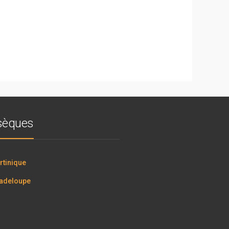
bsèques
tinique
adeloupe