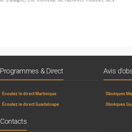
Programmes & Direct
Avis d’o
Écoutez le direct Martinique
Obsèques Mar
Écoutez le direct Guadeloupe
Obsèques Gu
Contacts