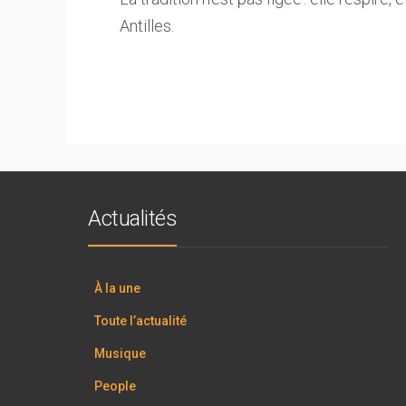
Antilles.
Actualités
À la une
Toute l’actualité
Musique
People