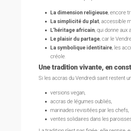
La dimension religieuse
, encore t
La simplicité du plat
, accessible 
L’héritage africain
, qui donne aux 
Le plaisir du partage
, car le Vendr
La symbolique identitaire
, les ac
créole.
Une tradition vivante, en cons
Si les accras du Vendredi saint restent un r
versions vegan,
accras de légumes oubliés,
marinades revisitées par les chefs,
ventes solidaires dans les paroisses
La tradition n’est pas figée : elle respire,