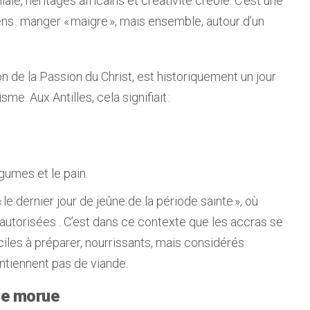
oniale, héritages africains et créativité créole. C’est une
ens : manger « maigre », mais ensemble, autour d’un
 de la Passion du Christ, est historiquement un jour
me. Aux Antilles, cela signifiait :
umes et le pain.
le dernier jour de jeûne de la période sainte », où
autorisées . C’est dans ce contexte que les accras se
aciles à préparer, nourrissants, mais considérés
ontiennent pas de viande.
de morue