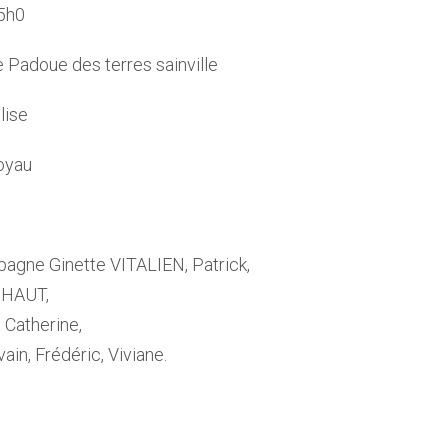
15h0
e Padoue des terres sainville
lise
Joyau
pagne Ginette VITALIEN, Patrick,
IHAUT,
 Catherine,
ain, Frédéric, Viviane.