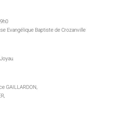
 9h0
lise Evangélique Baptiste de Crozanville
 Joyau.
rice GAILLARDON,
ER,