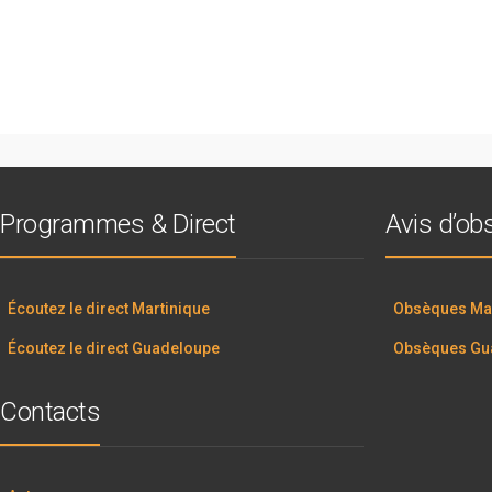
Programmes & Direct
Avis d’o
Écoutez le direct Martinique
Obsèques Mar
Écoutez le direct Guadeloupe
Obsèques Gu
Contacts