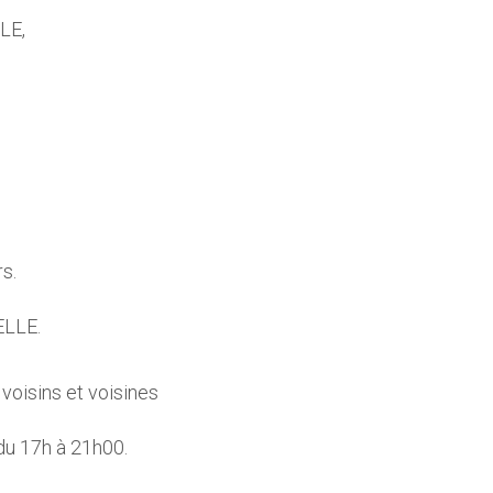
LE,
rs.
ELLE.
voisins et voisines
 du 17h à 21h00.