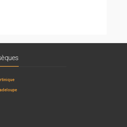
bsèques
tinique
adeloupe