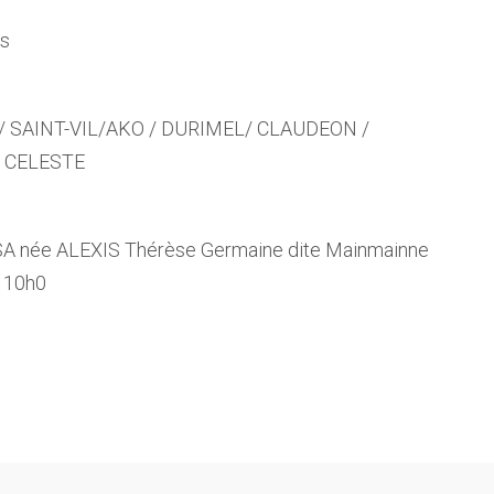
es
O / SAINT-VIL/AKO / DURIMEL/ CLAUDEON /
/ CELESTE
 née ALEXIS Thérèse Germaine dite Mainmainne
à 10h0