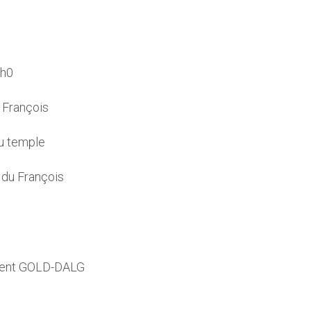
5h0
François
u temple
du François
urent GOLD-DALG