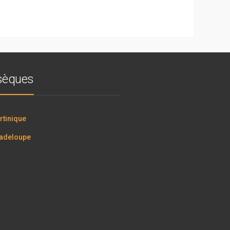
bsèques
tinique
adeloupe